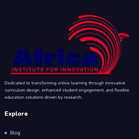
Dedicated to transforming online learning through innovative
curriculum design, enhanced student engagement, and flexible
education solutions driven by research.
Explore
Blog