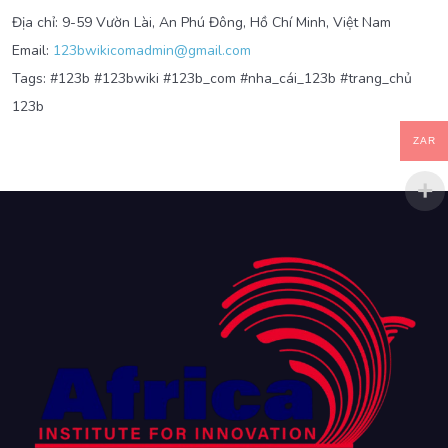
Địa chỉ: 9-59 Vườn Lài, An Phú Đông, Hồ Chí Minh, Việt Nam
Email:
123bwikicomadmin@gmail.com
Tags: #123b #123bwiki #123b_com #nha_cái_123b #trang_chủ
123b
ZAR