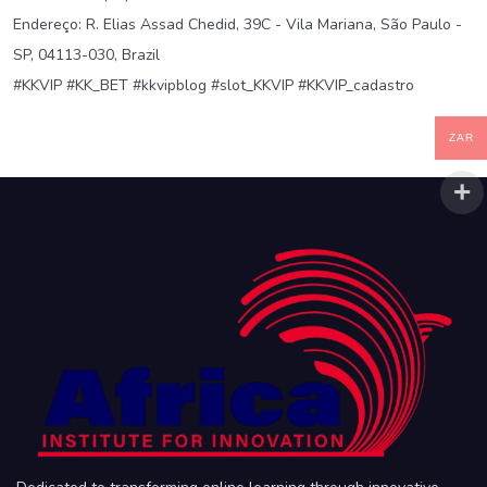
Endereço: R. Elias Assad Chedid, 39C - Vila Mariana, São Paulo -
SP, 04113-030, Brazil
#KKVIP #KK_BET #kkvipblog #slot_KKVIP #KKVIP_cadastro
ZAR